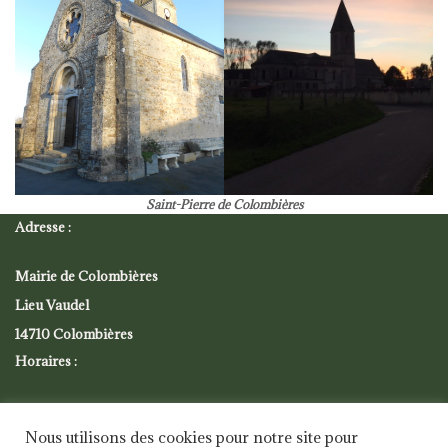
Saint-Pierre de Colombières
Adresse :
Mairie de Colombières
Lieu Vaudel
14710 Colombières
Horaires :
Mardi 9h30 – 11h30
Nous utilisons des cookies pour notre site pour
Vendredi 16h30 – 18h30